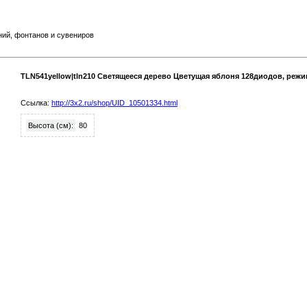
й, фонтанов и сувениров
TLN541yellow|tln210 Светящееся дерево Цветущая яблоня 128диодов, режим 
Ссылка:
http://3x2.ru/shop/UID_10501334.html
Высота (см):
80