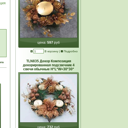
ция
цена:
597
руб
В корзину
|
Подробно
TLN835 Декор Композиция
ога
декорированная подсвечник 4
свечи обычные Н*L*W=30*30*
цена:
732
руб