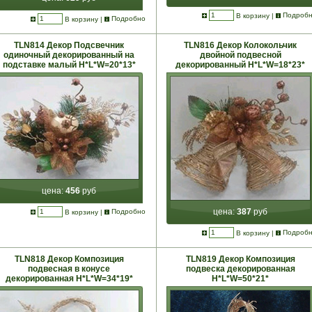
В корзину
|
Подроб
В корзину
|
Подробно
TLN814 Декор Подсвечник
TLN816 Декор Колокольчик
одиночный декорированный на
двойной подвесной
подставке малый Н*L*W=20*13*
декорированный Н*L*W=18*23*
цена:
456
руб
цена:
387
руб
В корзину
|
Подробно
В корзину
|
Подроб
TLN818 Декор Композиция
TLN819 Декор Композиция
подвесная в конусе
подвеска декорированная
декорированная Н*L*W=34*19*
Н*L*W=50*21*