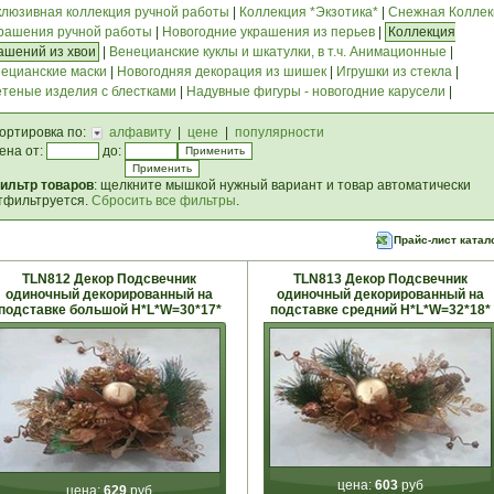
клюзивная коллекция ручной работы
|
Коллекция *Экзотика*
|
Снежная Коллек
рашения ручной работы
|
Новогодние украшения из перьев
|
Коллекция
ашений из хвои
|
Венецианские куклы и шкатулки, в т.ч. Анимационные
|
ецианские маски
|
Новогодняя декорация из шишек
|
Игрушки из стекла
|
теные изделия с блестками
|
Надувные фигуры - новогодние карусели
|
ортировка по:
алфавиту
|
цене
|
популярности
ена от:
до:
ильтр товаров
: щелкните мышкой нужный вариант и товар автоматически
тфильтруется.
Сбросить все фильтры
.
Прайс-лист катал
TLN812 Декор Подсвечник
TLN813 Декор Подсвечник
одиночный декорированный на
одиночный декорированный на
подставке большой Н*L*W=30*17*
подставке средний Н*L*W=32*18*
цена:
603
руб
цена:
629
руб