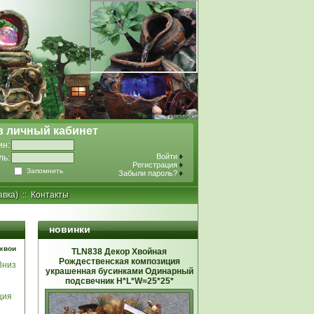
в личный кабинет
ин:
Войти
ль:
Регистрация
Запомнить
Забыли пароль?
авка)
::
Контакты
новинки
 хвои
TLN838 Декор Хвойная
Рождественская композиция
Вниз
украшенная бусинками Одинарный
подсвечник Н*L*W=25*25*
ция