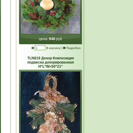
цена:
946
руб
В корзину
|
Подробно
TLN819 Декор Композиция
подвеска декорированная
Н*L*W=50*21*