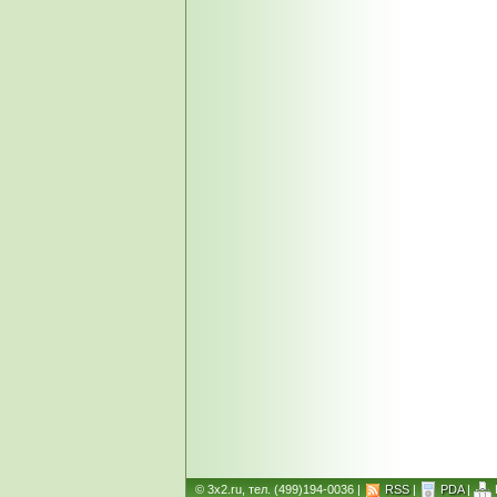
© 3x2.ru, тел. (499)194-0036 |
RSS
|
PDA
|