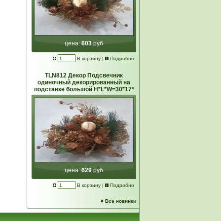
цена:
603
руб
В корзину
|
Подробно
TLN812 Декор Подсвечник
одиночный декорированный на
подставке большой Н*L*W=30*17*
цена:
629
руб
В корзину
|
Подробно
Все новинки