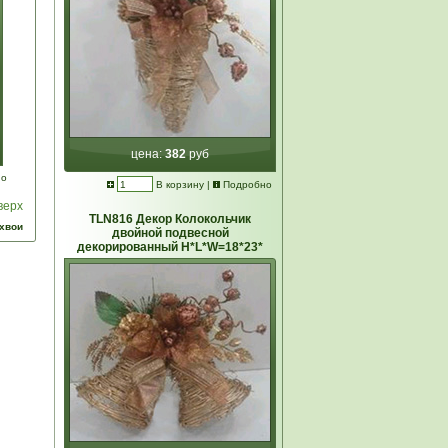
цена:
382
руб
но
В корзину
|
Подробно
верх
TLN816 Декор Колокольчик
 хвои
двойной подвесной
декорированный Н*L*W=18*23*