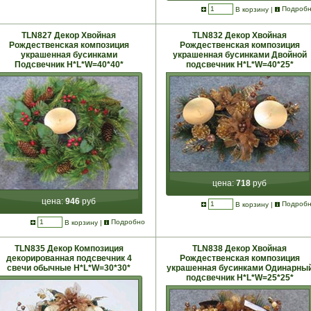
В корзину
|
Подроб
TLN827 Декор Хвойная
TLN832 Декор Хвойная
Рождественская композиция
Рождественская композиция
украшенная бусинками
украшенная бусинками Двойной
Подсвечник Н*L*W=40*40*
подсвечник Н*L*W=40*25*
цена:
718
руб
цена:
946
руб
В корзину
|
Подроб
В корзину
|
Подробно
TLN835 Декор Композиция
TLN838 Декор Хвойная
декорированная подсвечник 4
Рождественская композиция
свечи обычные Н*L*W=30*30*
украшенная бусинками Одинарны
подсвечник Н*L*W=25*25*