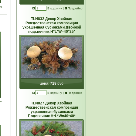
но
В корзину
|
Подробно
TLN832 Декор Хвойная
Рождественская композиция
украшенная бусинками Двойной
подсвечник Н*L*W=40*25*
цена:
718
руб
В корзину
|
Подробно
но
TLN827 Декор Хвойная
Рождественская композиция
украшенная бусинками
Подсвечник Н*L*W=40*40*