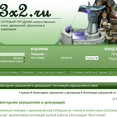
ОПТОВАЯ ПРОДАЖА искусственных
елок, украшений, фонтанов и
сувениров
корзина
вход 
Товаров:
--
Лог
На сумму :
валюта:
Искать
Паро
сширенный поиск
:
Ассортимент Товаров
::
Как сделать заказ?
::
Условия работы (Скидки, Дост
вогодние украшения и декорация / Коллекция украшений из хвои
Главная
Новогодние украшения и декорация
Коллекция украшений из
вогодние украшения и декорация
клянные игрушки с декором внутри
|
Игрушки из стекла и полистоуна
|
Коллек
атар* эксклюзивная коллекция ручной работы
|
Коллекция *Восточная*