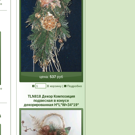
но
цена:
537
руб
В корзину
|
Подробно
но
TLN818 Декор Композиция
подвесная в конусе
декорированная Н*L*W=34*19*
й