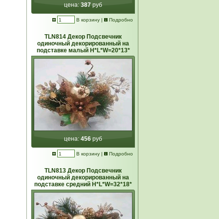
цена:
387
руб
В корзину
|
Подробно
TLN814 Декор Подсвечник
одиночный декорированный на
подставке малый Н*L*W=20*13*
цена:
456
руб
В корзину
|
Подробно
TLN813 Декор Подсвечник
одиночный декорированный на
подставке средний Н*L*W=32*18*