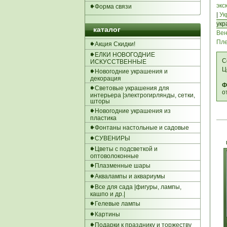
экс
Форма связи
|
Ук
укр
каталог
Вен
Пле
Акция Скидки!
ЕЛКИ НОВОГОДНИЕ
С
ИСКУССТВЕННЫЕ
Ц
Новогодние украшения и
декорация
Ф
Световые украшения для
о
интерьера |электрогирлянды, сетки,
шторы
Новогодние украшения из
пластика
Фонтаны настольные и садовые
СУВЕНИРЫ
Цветы с подсветкой и
оптоволоконные
Плазменные шары
Аквалампы и аквариумы
Все для сада |фигуры, лампы,
кашпо и др.|
Гелевые лампы
Картины
Подарки к празднику и торжеству