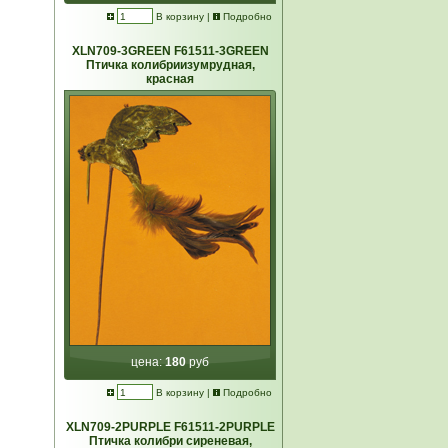
В корзину
|
Подробно
XLN709-3GREEN F61511-3GREEN
Птичка колибриизумрудная,
красная
цена:
180
руб
В корзину
|
Подробно
XLN709-2PURPLE F61511-2PURPLE
Птичка колибри сиреневая,