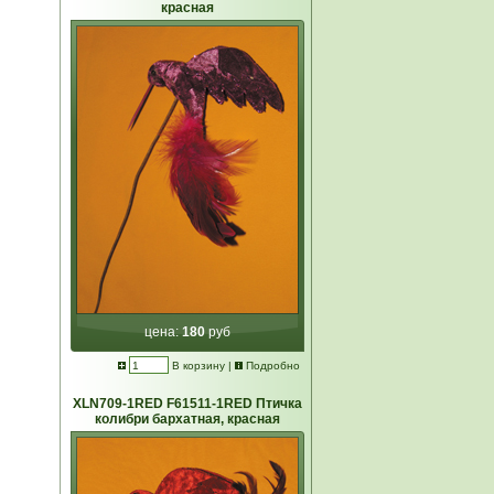
красная
цена:
180
руб
В корзину
|
Подробно
XLN709-1RED F61511-1RED Птичка
колибри бархатная, красная