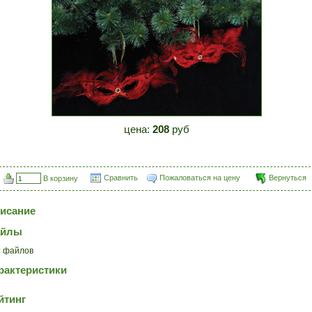
цена:
208
руб
Сравнить
Пожаловаться на цену
Вернуться
В корзину
исание
айлы
 файлов
рактеристики
йтинг