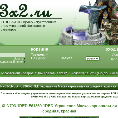
ОПТОВАЯ ПРОДАЖА искусственных
елок, украшений, фонтанов и
сувениров
корзина
вход 
Товаров:
--
Лог
На сумму :
валюта:
Искать
Паро
сширенный поиск
:
Ассортимент Товаров
::
Как сделать заказ?
::
Условия работы (Скидки, Дост
N703-1RED F61360-1RED Украшение Маска карнавальная средняя, красная
Главная
Новогодние украшения и декорация
Новогодние украшения из перьев
XLN
1RED F61360-1RED Украшение Маска карнавальная средняя, кр
XLN703-1RED F61360-1RED Украшение Маска карнавальная
средняя, красная