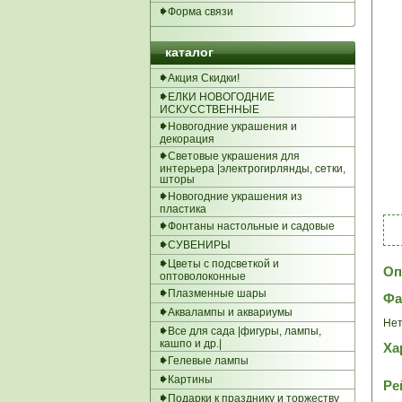
Форма связи
каталог
Акция Скидки!
ЕЛКИ НОВОГОДНИЕ
ИСКУССТВЕННЫЕ
Новогодние украшения и
декорация
Световые украшения для
интерьера |электрогирлянды, сетки,
шторы
Новогодние украшения из
пластика
Фонтаны настольные и садовые
СУВЕНИРЫ
Цветы с подсветкой и
Оп
оптоволоконные
Плазменные шары
Ф
Аквалампы и аквариумы
Нет
Все для сада |фигуры, лампы,
кашпо и др.|
Ха
Гелевые лампы
Картины
Ре
Подарки к празднику и торжеству