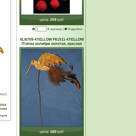
цена:
259
руб
В корзину
|
Подробно
XLN709-4YELLOW F61511-4YELLOW
Птичка колибри золотая, красная
верх
703-
асная
ечати
цена:
180
руб