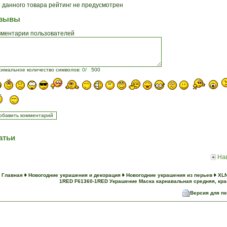
 данного товара рейтинг не предусмотрен
зывы
ментарии пользователей
симальное количество символов:
0
/ 500
атьи
На
Главная
Новогодние украшения и декорация
Новогодние украшения из перьев
XLN
1RED F61360-1RED Украшение Маска карнавальная средняя, кр
Версия для п