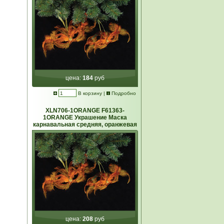
цена:
184
руб
В корзину
|
Подробно
XLN706-1ORANGE F61363-
1ORANGE Украшение Маска
карнавальная средняя, оранжевая
цена:
208
руб