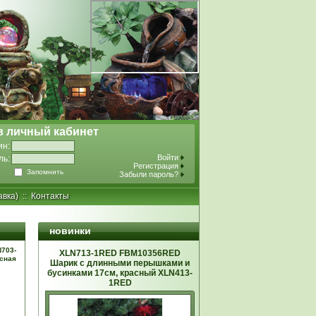
в личный кабинет
ин:
Войти
ль:
Регистрация
Запомнить
Забыли пароль?
авка)
::
Контакты
новинки
703-
XLN713-1RED FBM10356RED
асная
Шарик с длинными перышками и
бусинками 17см, красный XLN413-
1RED