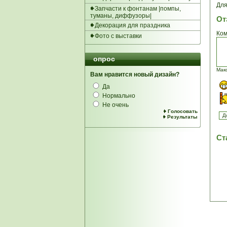
Для
Запчасти к фонтанам |помпы,
туманы, диффузоры|
От
Декорация для праздника
Ком
Фото с выставки
опрос
Мак
Вам нравится новый дизайн?
Да
Нормально
Не очень
Голосовать
Результаты
Ст